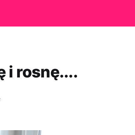
 i rosnę....
2