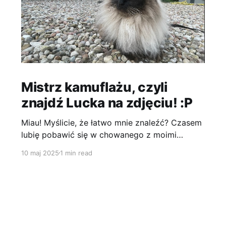
Mistrz kamuflażu, czyli
znajdź Lucka na zdjęciu! :P
Miau! Myślicie, że łatwo mnie znaleźć? Czasem
lubię pobawić się w chowanego z moimi
człowiekami. Te wszystkie kamyczki na
10 maj 2025
1 min read
podwórku to idealne miejsce, żeby wtopić się
w tło. :))) Jestem jak prawdziwy ninja – cichy,
zwinny i prawie niewidoczny! Ciekawe, ile
czasu zajmie im tym razem, żeby mnie
wypatrzeć. A Wy, widzicie