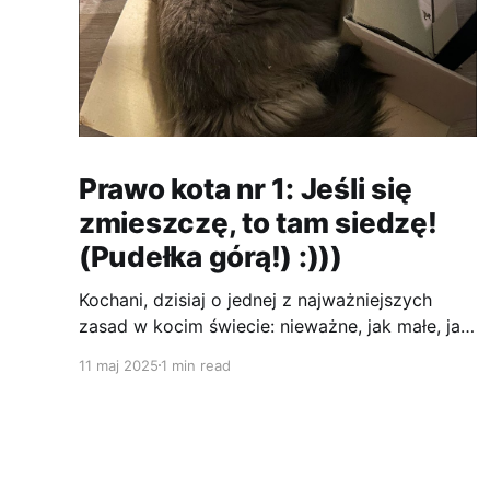
Prawo kota nr 1: Jeśli się
zmieszczę, to tam siedzę!
(Pudełka górą!) :)))
Kochani, dzisiaj o jednej z najważniejszych
zasad w kocim świecie: nieważne, jak małe, jak
dziwne, jak niewygodne – jeśli jest to pudełko,
11 maj 2025
1 min read
MUSZĘ się w nim zmieścić! :P To jest jak
magnes! Człowieki kupują te wszystkie drogie
legowiska, drapaki, a ja i tak zawsze wybiorę
karton. Im ciaśniej, tym lepiej! A