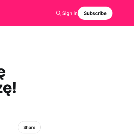
Sign in
Subscribe
ę
zę!
Share