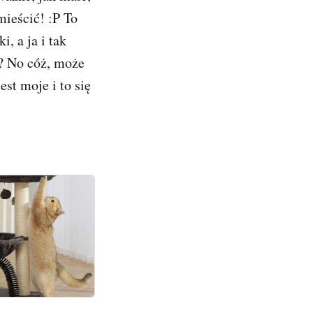
mieścić! :P To
, a ja i tak
o? No cóż, może
est moje i to się