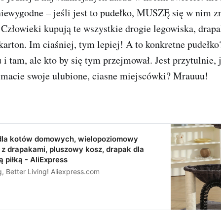
niewygodne – jeśli jest to pudełko, MUSZĘ się w nim z
 Człowieki kupują te wszystkie drogie legowiska, drapaki
arton. Im ciaśniej, tym lepiej! A to konkretne pudełk
 i tam, ale kto by się tym przejmował. Jest przytulnie, j
ż macie swoje ulubione, ciasne miejscówki? Mrauuu!
dla kotów domowych, wielopoziomowy
 z drapakami, pluszowy kosz, drapak dla
ą piłką - AliExpress
 Better Living! Aliexpress.com