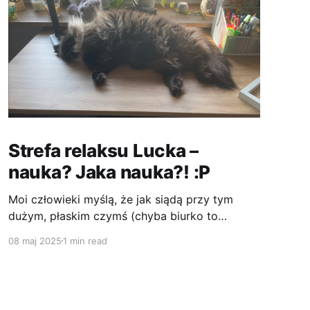
Strefa relaksu Lucka –
nauka? Jaka nauka?! :P
Moi człowieki myślą, że jak siądą przy tym
dużym, płaskim czymś (chyba biurko to
nazywają), to mogą robić jakieś ważne rzeczy.
08 maj 2025
1 min read
Ale zaraz, zaraz... czy oni nie widzą, że to jest
MOJE miejsce do odpoczynku? Idealnie płaskie,
ciepłe od słońca i z widokiem na cały pokój! :)))
Próbowałem im tłumaczyć, że