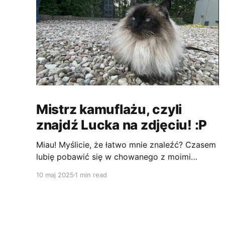
Mistrz kamuflażu, czyli
znajdź Lucka na zdjęciu! :P
Miau! Myślicie, że łatwo mnie znaleźć? Czasem
lubię pobawić się w chowanego z moimi
człowiekami. Te wszystkie kamyczki na
10 maj 2025
1 min read
podwórku to idealne miejsce, żeby wtopić się
w tło. :))) Jestem jak prawdziwy ninja – cichy,
zwinny i prawie niewidoczny! Ciekawe, ile
czasu zajmie im tym razem, żeby mnie