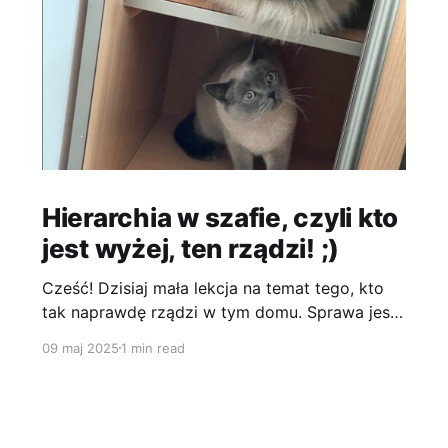
Hierarchia w szafie, czyli kto
jest wyżej, ten rządzi! ;)
Cześć! Dzisiaj mała lekcja na temat tego, kto
tak naprawdę rządzi w tym domu. Sprawa jest
prosta – ten, kto zajmuje wyższą półkę! :P Jak
09 maj 2025
1 min read
widzicie, ja, Lucyfer, zawsze staram się być na
szczycie. Stąd mam najlepszy widok na
wszystko i wszystkich. Taro tam na dole
próbuje coś czasem negocjować, patrzy