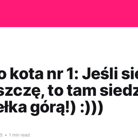
 kota nr 1: Jeśli si
zczę, to tam sied
łka górą!) :)))
25
•
1 min read