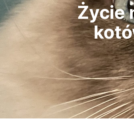
Życie 
kot