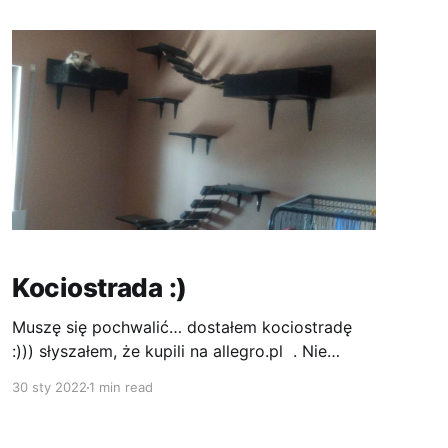
wszędzie jeździmy razem ja i
Kociostrada :)
Muszę się pochwalić… dostałem kociostradę
:))) słyszałem, że kupili na allegro.pl . Nie
powiem, było trochę hałasu przy montowaniu,
30 sty 2022
1 min read
bo wiercenie w ścianach to chyba do
przyjemnych nie należy, ale końcowy efekt
baardzo mi się podoba. Uwielbiam siedzieć tak