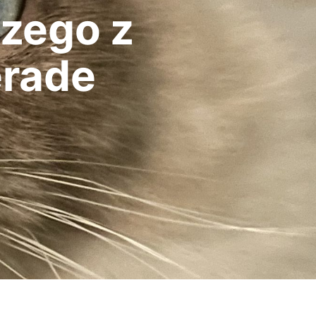
szego z
rade