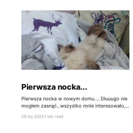
wygodnie, koszyk na pranie też jest całkiem
całkiem...zlew
Pierwsza nocka...
Pierwsza nocka w nowym domu…. Dłuuugo nie
mogłem zasnąć...wszystko mnie interesowało, a
do tego najmłodsza z mojej nowej
29 sty 2022
1 min read
człowiekowej rodziny – Michalina przywykła
spać przy lampce więc nawet nie