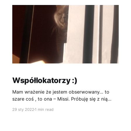
spodobała , jak dla mnie za dużo
Współlokatorzy :)
Mam wrażenie że jestem obserwowany… to
szare coś , to ona – Missi. Próbuję się z nią
zakolegować ale jak na razie nie idzie mi
29 sty 2022
1 min read
dobrze...może jak trochę urosnę zmieni zdanie
:) W moim nowym domu mieszka też papuga
ale z nią to chyba już w ogóle się nie