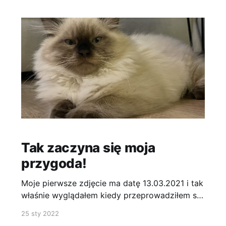
dogadam…..
Tak zaczyna się moja
przygoda!
Moje pierwsze zdjęcie ma datę 13.03.2021 i tak
właśnie wyglądałem kiedy przeprowadziłem się
do moich nowych człowieków. Lepiej trafić nie
25 sty 2022
mogłem! Wszyscy ciągle się ze mną bawili,