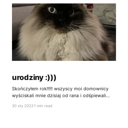
urodziny :)))
Skończyłem rok!!!!! wszyscy moi domownicy
wyściskali mnie dzisiaj od rana i odśpiewali
jakąś piosenkę…dziwne to było, ale miłe... jak
30 sty 2022
1 min read
widzicie jestem już duuużym i oczywiście
najpiękniejszym, może nie na świecie, ale dla
mojej rodzinki na pewno :)