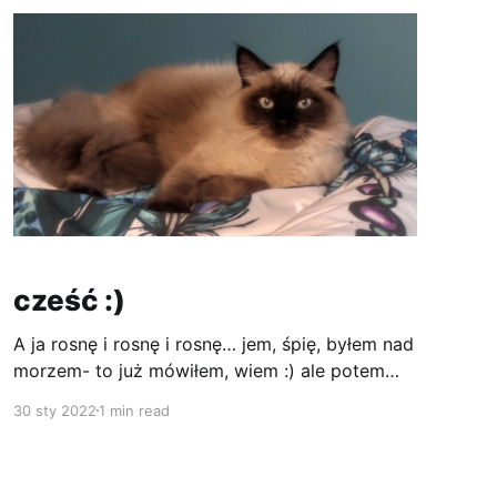
cześć :)
A ja rosnę i rosnę i rosnę… jem, śpię, byłem nad
morzem- to już mówiłem, wiem :) ale potem
jeszcze w górach, w lesie i jeszcze raz nad
30 sty 2022
1 min read
morzem. I chociaż nie znoszę chodzić na
smyczy więc nie biorę udziału w pieszych
wycieczkach jestem przeszczęśliwy, że