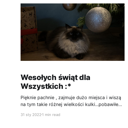
Wesołych świąt dla
Wszystkich :*
Pięknie pachnie , zajmuje dużo miejsca i wiszą
na tym takie różnej wielkości kulki...pobawiłem
się nawet tymi, które wiszą na dole, ale potem
31 sty 2022
1 min read
miałem cały nos w takim dziwnym pyłku, więc
wróciłem do moich zabawek….tylko jeszcze raz