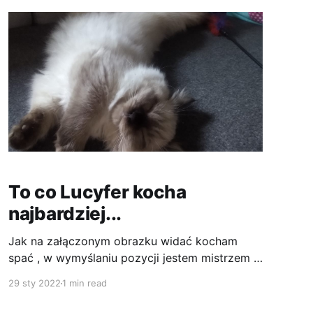
wysoko i obserwować wszystkich z góry
To co Lucyfer kocha
najbardziej...
Jak na załączonym obrazku widać kocham
spać , w wymyślaniu pozycji jestem mistrzem ,
tak mówią :P najbardziej lubię chrapać leżąc na
29 sty 2022
1 min read
plecach...dziwne jak na kota...mówią ...no ale
cóż przecież ja nie jestem takim sobie zwykłym