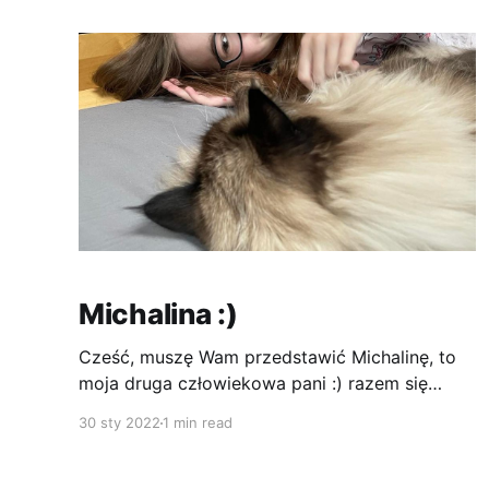
pacnę tą największą , jak to nazywają, bombkę
..i może jeszcze jutro rano
Michalina :)
Cześć, muszę Wam przedstawić Michalinę, to
moja druga człowiekowa pani :) razem się
bawimy, oglądamy bajki, robimy sobie fotki i
30 sty 2022
1 min read
oczywiście śpimy... Miśka jest młodszą siostrą
Tośki :) Jak na kobiety przystało, nie nadążysz
za nimi...starsza burzy się, że są tu jej zdjęcia