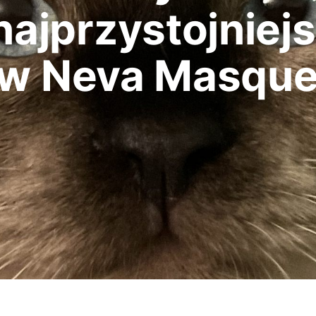
najprzystojniej
ów Neva Masque