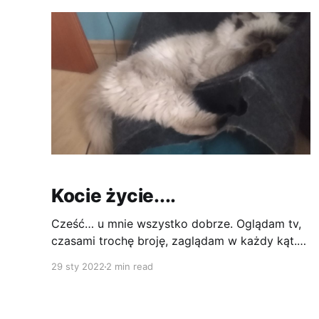
jak śpi a młodsza, że wcale ich nie
Kocie życie....
Cześć… u mnie wszystko dobrze. Oglądam tv,
czasami trochę broję, zaglądam w każdy kąt.
Zmieściłem się nawet do worka na wf :)
29 sty 2022
2 min read
Wypróbowuję nowe miejsca nadające się do
spania… odkryłem, że niekoniecznie trzeba
spać w domku, bo na nim też jest całkiem