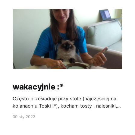
wakacyjnie :*
Często przesiaduje przy stole (najczęściej na
kolanach u Tośki :*), kocham tosty , naleśniki,
biały ser i skórki od chleba, raz jak nie patrzyli
30 sty 2022
spróbowałem Coca coli – nie zachwyciła mnie a
do tego strzela w nos – podziękuję... tu akurat
jestem nad morzem , plaża mi się nie