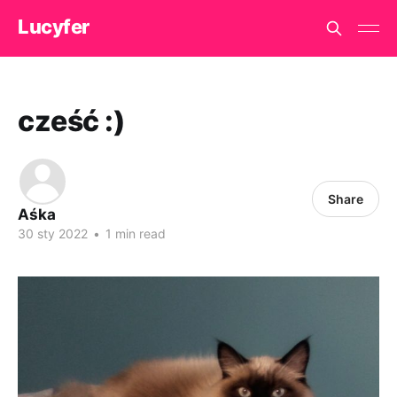
Lucyfer
cześć :)
Share
Aśka
30 sty 2022
•
1 min read