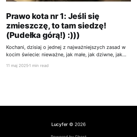
Prawo kota nr 1: Jeśli się
zmieszczę, to tam siedzę!
(Pudełka górą!) :)))
Kochani, dzisiaj o jednej z najważniejszych zasad w
kocim świecie: nieważne, jak małe, jak dziwne, jak
niewygodne – jeśli jest to pudełko, MUSZĘ się w nim
11 maj 2025
1 min read
zmieścić! :P To jest jak magnes! Człowieki kupują te
wszystkie drogie legowiska, drapaki, a ja i tak
zawsze wybiorę karton. Im ciaśniej, tym lepiej! A
Lucyfer
© 2026
Powered by Ghost