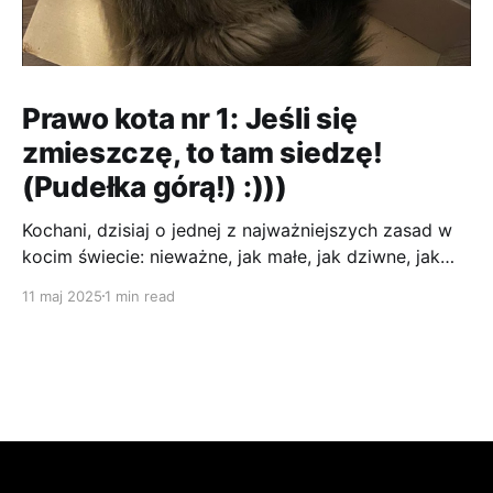
Prawo kota nr 1: Jeśli się
zmieszczę, to tam siedzę!
(Pudełka górą!) :)))
Kochani, dzisiaj o jednej z najważniejszych zasad w
kocim świecie: nieważne, jak małe, jak dziwne, jak
niewygodne – jeśli jest to pudełko, MUSZĘ się w nim
11 maj 2025
1 min read
zmieścić! :P To jest jak magnes! Człowieki kupują te
wszystkie drogie legowiska, drapaki, a ja i tak
zawsze wybiorę karton. Im ciaśniej, tym lepiej! A