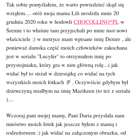
Tak sobie pomyślałem, że warto powiedzieć skąd się
wziąłem.... otóż moja mama Lili urodziła mnie 20
grudnia 2020 roku w hodowli
CHOCOLLINO*PL
w
Śremie i to właśnie tam przyjechali po mnie moi nowi
właściciele :) w metryce mam wpisane imię Dexter , ale
ponieważ damska część moich człowieków zakochana
jest w serialu "Lucyfer" to otrzymałem imię po
przystojniaku, który gra w nim główną rolę...i jak
widać był to strzał w dziesiątkę co widać na tych
wszystkich moich fotkach :P . Oczywiście gdybym był
dziewczyną miałbym na imię Mazikeen (to też z serialu
)....
Wczoraj pani mojej mamy, Pani Daria przysłała nam
mnóstwo moich fotek jak jeszcze byłem z mamą i
rodzeństwem :) jak widać na załączonym obrazku, od