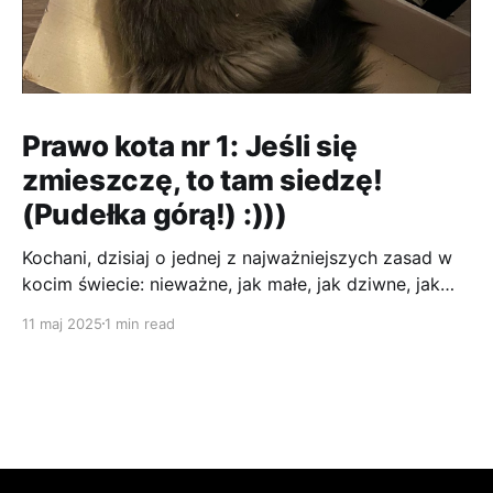
Prawo kota nr 1: Jeśli się
zmieszczę, to tam siedzę!
(Pudełka górą!) :)))
Kochani, dzisiaj o jednej z najważniejszych zasad w
kocim świecie: nieważne, jak małe, jak dziwne, jak
niewygodne – jeśli jest to pudełko, MUSZĘ się w nim
11 maj 2025
1 min read
zmieścić! :P To jest jak magnes! Człowieki kupują te
wszystkie drogie legowiska, drapaki, a ja i tak
zawsze wybiorę karton. Im ciaśniej, tym lepiej! A