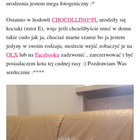
urodzenia jestem mega fotogeniczny :*
Ostatnio w hodowli
CHOCOLLINO*PL
urodziły się
kociaki (miot E), więc jeśli chcielibyście mieć w domu
takie cudo jak ja, chociaż marne szanse bo ja jestem
jedyny w swoim rodzaju, możecie wejść zobaczyć je na
OLX
lub na
Facebooku
zadzwonić , zarezerwować i być
posiadaczem kota tej cudnej rasy :) Pozdrawiam Was
serdecznie :****